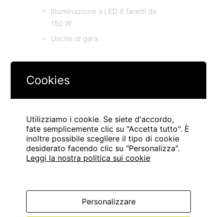
Illuminazione a LED 8 faretti da
150 W
Uscite di gara
DETTAGLI
Cookies
Servizi
Produzione, Installazione
Utilizziamo i cookie. Se siete d'accordo,
Client
fate semplicemente clic su "Accetta tutto". È
inoltre possibile scegliere il tipo di cookie
Cliente Privato
desiderato facendo clic su "Personalizza".
Leggi la nostra politica sui cookie
Ubicazione
La Moraleja. Madrid
Anno di Completamento
Personalizzare
2022