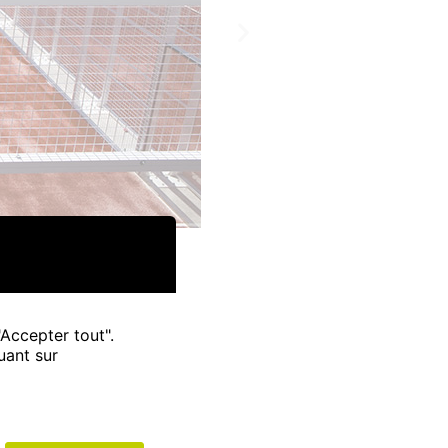
"Accepter tout".
S
uant sur
du projet, fabrication,