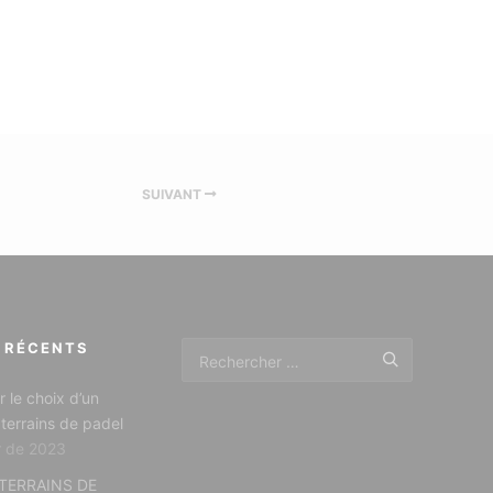
SUIVANT
 RÉCENTS
r le choix d’un
 terrains de padel
r de 2023
TERRAINS DE