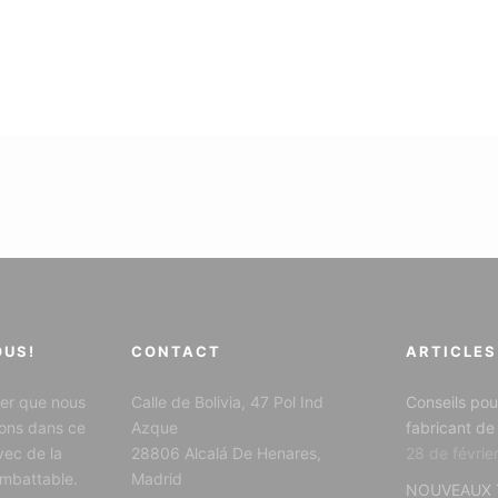
OUS!
CONTACT
ARTICLES
er que nous
Calle de Bolivia, 47 Pol Ind
Conseils pou
ons dans ce
Azque
fabricant de
vec de la
28806 Alcalá De Henares,
28 de févrie
 imbattable.
Madrid
NOUVEAUX 