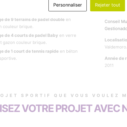
installation
Personnaliser
Rejeter tout
de sport:
Client
e de 9 terrains de padel double
en
Conseil Mu
n couleur brique.
Gestionado
ge de 4 courts de padel Baby
en verre
Localisati
t gazon couleur brique.
Valdemoro.
e de 1 court de tennis rapide
en béton
sportive.
Année de r
2011
ROJET SPORTIF QUE VOUS VOULEZ M
ISEZ VOTRE PROJET AVEC 