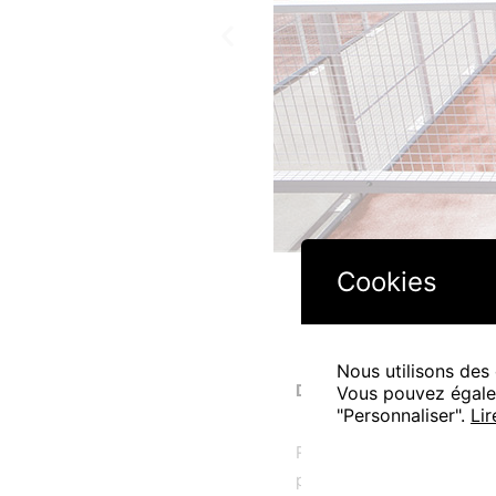
Cookies
Nous utilisons des 
DESCRIPTION
Vous pouvez égalem
"Personnaliser".
Lir
Réalisation du projet spor
padel Valdemoro dans le q