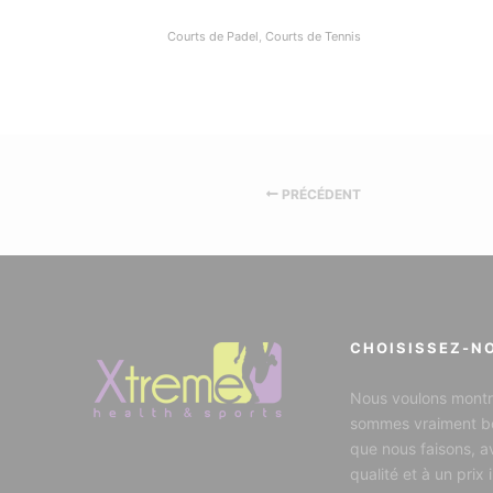
Courts de Padel
,
Courts de Tennis
PRÉCÉDENT
CHOISISSEZ-N
Nous voulons montr
sommes vraiment b
que nous faisons, a
qualité et à un prix